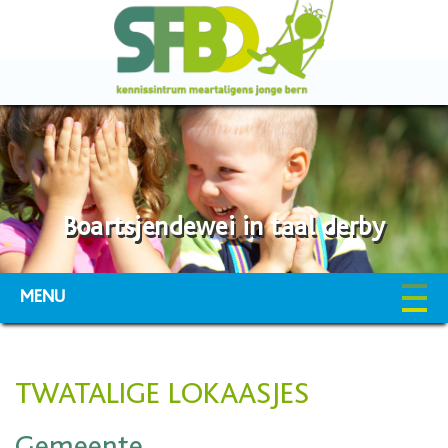
Boartsjendewei in taal derby
MENU
TWATALIGE LOKAASJES