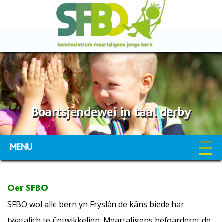
Boartsjendewei in taal derby
MENU
Oer SFBO
SFBO wol alle bern yn Fryslân de kâns biede har
twatalich te ûntwikkeljen. Meartaligens befoarderet de