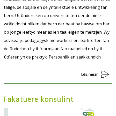
talige, de sosjale en de yntellektuele ûntwikkeling fan
bern. Ut ûndersiken op universiteiten oer de hiele
wrâld docht bliken dat bern der baat by hawwe om har
op jonge leeftyd mear as ien taal eigen te meitsjen. Wy
advisearje pedagogysk meiwurkers en learkrêften fan
de ûnderbou by it foarmjaan fan taalbelied en by it
útfieren yn de praktyk. Persoanlik en saakkundich.
Lês mear
Fakatuere konsulint