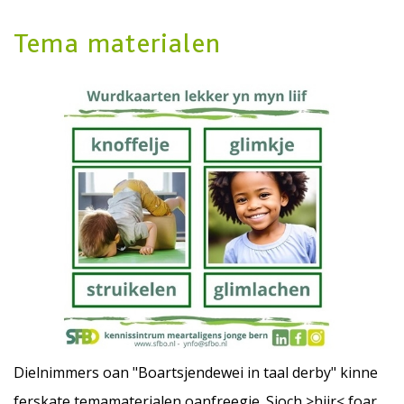
Tema materialen
Dielnimmers oan "Boartsjendewei in taal derby" kinne
ferskate temamaterialen oanfreegje. Sjoch >
hjir
< foar