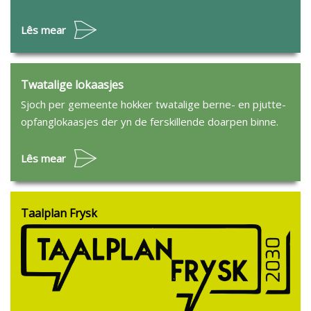
Lês mear
Twatalige lokaasjes
Sjoch per gemeente hokker twatalige berne- en pjutte-
opfanglokaasjes der yn de ferskillende doarpen binne.
Lês mear
Taalplan Frysk