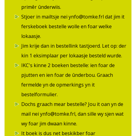
primêr ûnderwiis.
Stjoer in mailtsje nei ynfo@tomke.frl dat jim it
ferskeboek bestelle wolle en foar welke
lokaasje.
Jim krije dan in bestellink tastjoerd. Let op: der
kin 1 eksimplaar per lokaasje besteld wurde.
IKC's kinne 2 boeken bestelle: ien foar de
pjutten en ien foar de ûnderbou. Graach
fermelde yn de opmerkings yn it
bestelformulier.
Dochs graach mear bestelle? Jou it oan yn de
mail nei ynfo@tomke.frl, dan sille wy sjen wat
wy foar jim dwaan kinne.
It boek is dus net beskikber foar