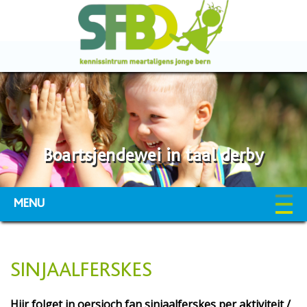
Boartsjendewei in taal derby
MENU
SINJAALFERSKES
Hjir folget in oersjoch fan sinjaalferskes per aktiviteit /