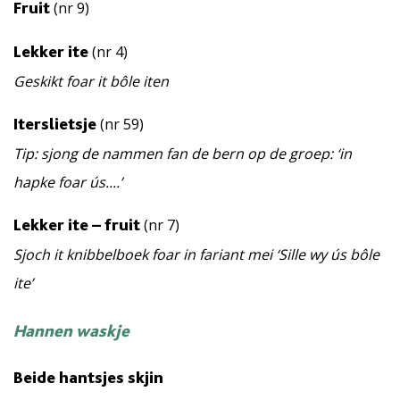
(nr 9)
Fruit
(nr 4)
Lekker ite
Geskikt foar it bôle iten
(nr 59)
Iterslietsje
Tip: sjong de nammen fan de bern op de groep: ‘in
hapke foar ús....’
(nr 7)
Lekker ite – fruit
Sjoch it knibbelboek foar in fariant mei ‘Sille wy ús bôle
ite’
Hannen waskje
Beide hantsjes skjin