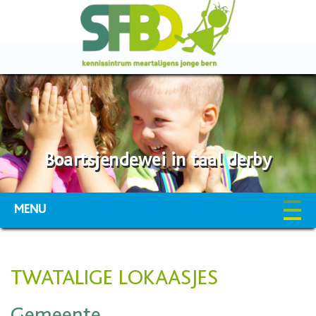
Boartsjendewei in taal derby
MENU
TWATALIGE LOKAASJES