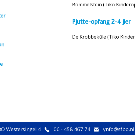
Bommelstein (Tiko Kindero
ter
Pjutte-opfang 2-4 jier
De Krobbekûle (Tiko Kinde
an
de
O Westersingel 4
06 - 458 467 74
ynfo@sfbo.nl