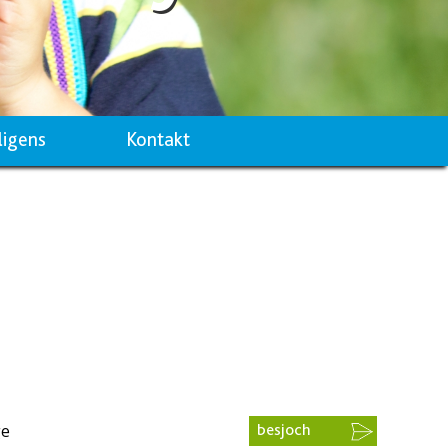
ligens
Kontakt
ge
besjoch