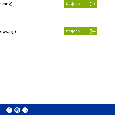
pvang)
besjoch
ropvang)
besjoch