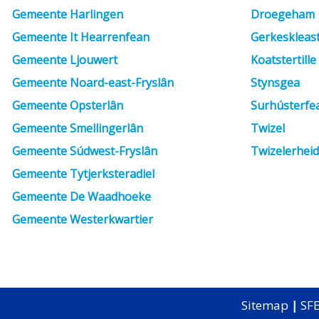
Gemeente Harlingen
Droegeham
Gemeente It Hearrenfean
Gerkeskleas
Gemeente Ljouwert
Koatstertille
Gemeente Noard-east-Fryslân
Stynsgea
Gemeente Opsterlân
Surhústerfe
Gemeente Smellingerlân
Twizel
Gemeente Súdwest-Fryslân
Twizelerhei
Gemeente Tytjerksteradiel
Gemeente De Waadhoeke
Gemeente Westerkwartier
Sitemap
|
SFB