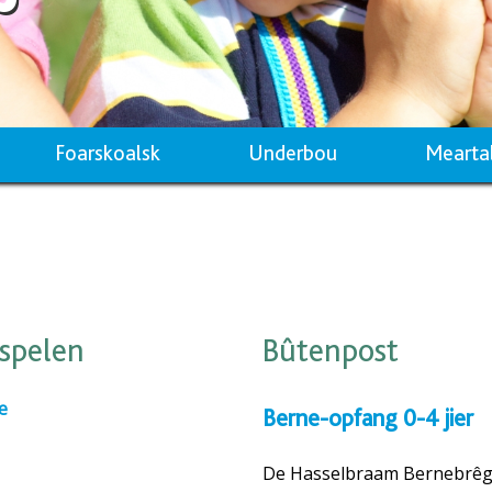
Foarskoalsk
Underbou
Mearta
spelen
Bûtenpost
e
Berne-opfang 0-4 jier
De Hasselbraam Bernebrê