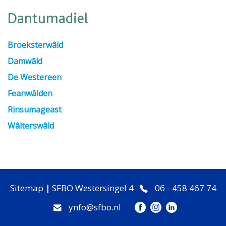
Dantumadiel
Broeksterwâld
Damwâld
De Westereen
Feanwâlden
Rinsumageast
Wâlterswâld
Sitemap
|
SFBO Westersingel 4
06 - 458 467 74
ynfo@sfbo.nl