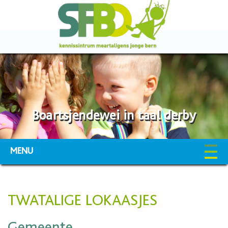
Boartsjendewei in taal derby
MENU
TWATALIGE LOKAASJES