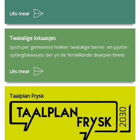
Lês mear
Twatalige lokaasjes
Sjoch per gemeente hokker twatalige berne- en pjutte-
opfanglokaasjes der yn de ferskillende doarpen binne.
Lês mear
Taalplan Frysk