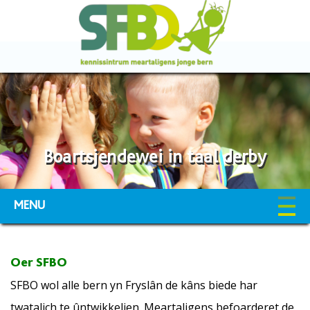
Boartsjendewei in taal derby
MENU
Oer SFBO
SFBO wol alle bern yn Fryslân de kâns biede har
twatalich te ûntwikkeljen. Meartaligens befoarderet de