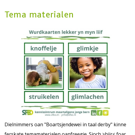
Tema materialen
Dielnimmers oan "Boartsjendewei in taal derby" kinne
ferskate temamaterialen oanfreegje. Sjoch >
hjir
< foar