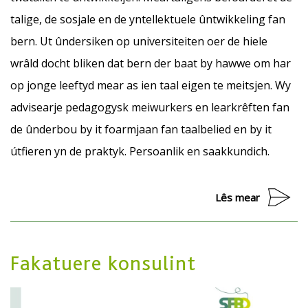
talige, de sosjale en de yntellektuele ûntwikkeling fan
bern. Ut ûndersiken op universiteiten oer de hiele
wrâld docht bliken dat bern der baat by hawwe om har
op jonge leeftyd mear as ien taal eigen te meitsjen. Wy
advisearje pedagogysk meiwurkers en learkrêften fan
de ûnderbou by it foarmjaan fan taalbelied en by it
útfieren yn de praktyk. Persoanlik en saakkundich.
Lês mear
Fakatuere konsulint